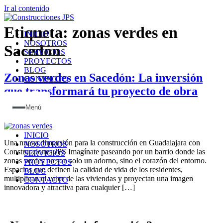
Ir al contenido
Etiqueta:
zonas verdes en
INICIO
NOSOTROS
Sacedón
SERVICIOS
PROYECTOS
BLOG
Zonas verdes en Sacedón: La inversión
CONTACTO
que transformará tu proyecto de obra
civil
Menú
INICIO
Una nueva dimensión para la construcción en Guadalajara con
NOSOTROS
Construcciones JPS Imagínate paseando por un barrio donde las
SERVICIOS
zonas verdes no son solo un adorno, sino el corazón del entorno.
PROYECTOS
Espacios que definen la calidad de vida de los residentes,
BLOG
multiplican el valor de las viviendas y proyectan una imagen
CONTACTO
innovadora y atractiva para cualquier […]