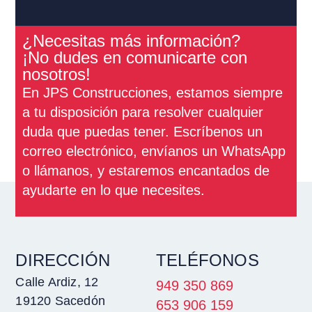
¿Necesitas más información?
¡No dudes en comunicarte con
nosotros!
En JPS Construcciones, estamos siempre
a tu disposición para resolver cualquier
duda que puedas tener. Escríbenos un
correo electrónico, envíanos un WhatsApp
o llámanos, y estaremos encantados de
ayudarte en lo que necesites.
DIRECCIÓN
TELÉFONOS
Calle Ardiz, 12
949 350 869
19120 Sacedón
653 906 159