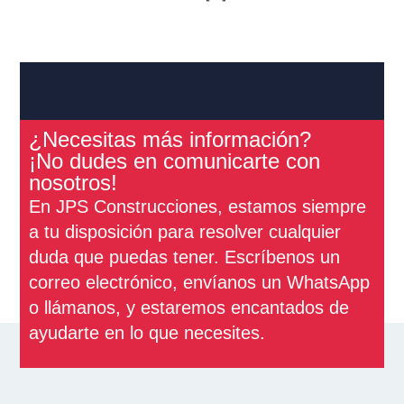
¿Necesitas más información?
¡No dudes en comunicarte con
nosotros!
En JPS Construcciones, estamos siempre
a tu disposición para resolver cualquier
duda que puedas tener. Escríbenos un
correo electrónico, envíanos un WhatsApp
o llámanos, y estaremos encantados de
ayudarte en lo que necesites.